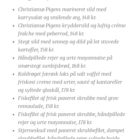
Christiansø Pigens marineret sild med
karrysalat og smilende æg, 148 kr.
Christiansø Pigens kryddersild og luftig créme
fraîche med peberrod, 148 kr.
Stegt sild med sennep og dild på let stuvede
kartofler, 158 kr.
Håndpillede rejer og urte mayonnaise på
smørstegt surdejsbrød, 168 kr.
Koldrøget færøsk laks på salt vaffel med
friskost creme med urter, sauté af kantareller
og syltede glaskål, 178 kr.
Fiskefilet af frisk paneret skrubbe med grov
remoulade, 158 kr.
Fiskefilet af frisk paneret skrubbe, håndpillede
rejer og urte mayonnaise, 178 kr.
Stjerneskud med paneret skrubbefilet, dampet
skrubbefilet, håndpillede rejer, syltede hvide