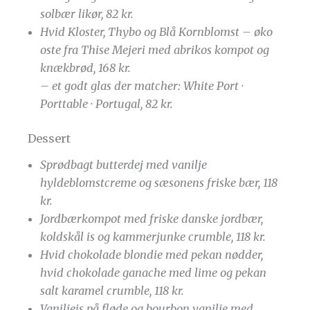
solbær likør, 82 kr.
Hvid Kloster, Thybo og Blå Kornblomst – øko
oste fra Thise Mejeri med abrikos kompot og
knækbrød, 168 kr.
– et godt glas der matcher: White Port ·
Porttable · Portugal, 82 kr.
Dessert
Sprødbagt butterdej med vanilje
hyldeblomstcreme og sæsonens friske bær, 118
kr.
Jordbærkompot med friske danske jordbær,
koldskål is og kammerjunke crumble, 118 kr.
Hvid chokolade blondie med pekan nødder,
hvid chokolade ganache med lime og pekan
salt karamel crumble, 118 kr.
Vaniljeis på fløde og bourbon vanilje med