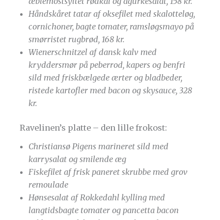
æblemostsyltet rødkål og agurkesalat, 158 kr.
Håndskåret tatar af oksefilet med skalotteløg,
cornichoner, bagte tomater, ramsløgsmayo på
smørristet rugbrød, 168 kr.
Wienerschnitzel af dansk kalv med
kryddersmør på peberrod, kapers og benfri
sild med friskbælgede ærter og bladbeder,
ristede kartofler med bacon og skysauce, 328
kr.
Ravelinen’s platte – den lille frokost:
Christiansø Pigens marineret sild med
karrysalat og smilende æg
Fiskefilet af frisk paneret skrubbe med grov
remoulade
Hønsesalat af Rokkedahl kylling med
langtidsbagte tomater og pancetta bacon