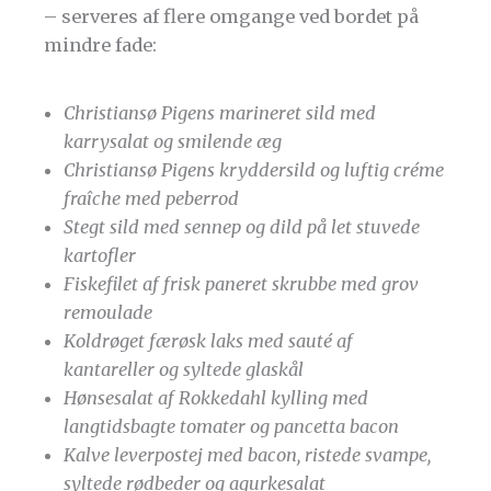
– serveres af flere omgange ved bordet på
mindre fade:
Christiansø Pigens marineret sild med
karrysalat og smilende æg
Christiansø Pigens kryddersild og luftig créme
fraîche med peberrod
Stegt sild med sennep og dild på let stuvede
kartofler
Fiskefilet af frisk paneret skrubbe med grov
remoulade
Koldrøget færøsk laks med sauté af
kantareller og syltede glaskål
Hønsesalat af Rokkedahl kylling med
langtidsbagte tomater og pancetta bacon
Kalve leverpostej med bacon, ristede svampe,
syltede rødbeder og agurkesalat